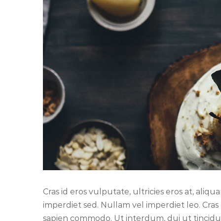
Cras id eros vulputate, ultricies eros at, aliq
imperdiet sed. Nullam vel imperdiet leo. Cras
sapien commodo. Ut interdum, dui ut tincidu