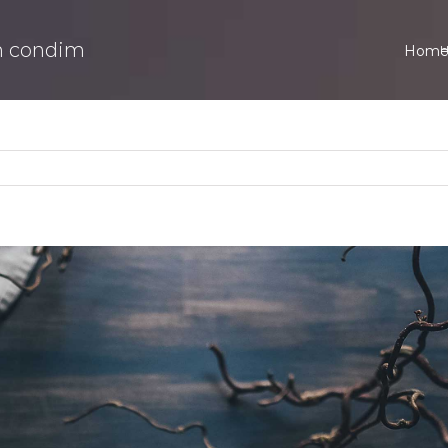
on condim
Hom
Previous
Next