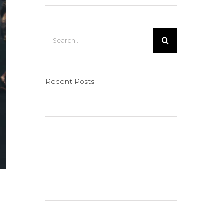
Search
for:
Recent Posts
Hello world!
Nullam neque sapien pharetra
Aliquam congue semper
metus
Cras suscipit ante erat eleifend
Vivamus ut magna turpis