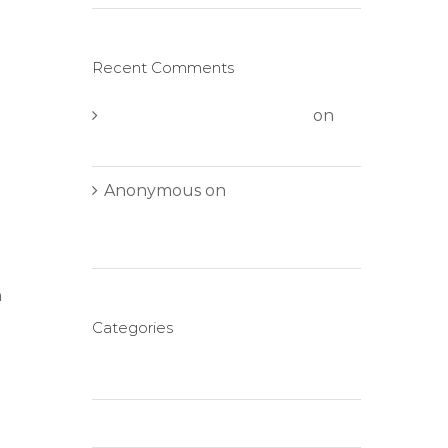
Recent Comments
A WordPress Commenter
on
Hello world!
Anonymous
on
Aliquam
neque sem tincidunt a
hendrerit eros
n
Categories
Creative
Design