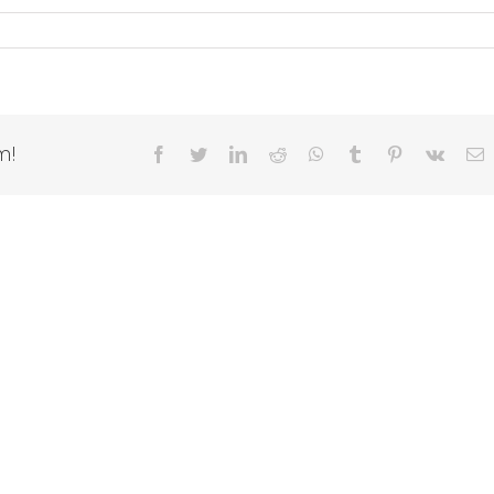
m!
Facebook
Twitter
LinkedIn
Reddit
WhatsApp
Tumblr
Pinterest
Vk
E