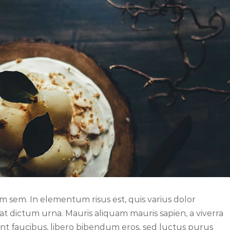
uam sem. In elementum risus est, quis varius dolor
 at dictum urna. Mauris aliquam mauris sapien, a viverra
nt faucibus, libero bibendum eros, sed luctus purus