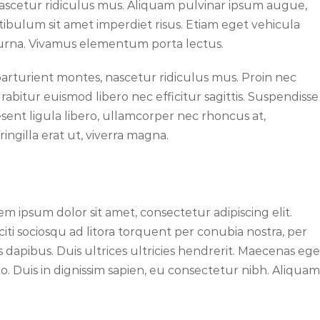
nascetur ridiculus mus. Aliquam pulvinar ipsum augue,
tibulum sit amet imperdiet risus. Etiam eget vehicula
a urna. Vivamus elementum porta lectus.
arturient montes, nascetur ridiculus mus. Proin nec
abitur euismod libero nec efficitur sagittis. Suspendisse
sent ligula libero, ullamcorper nec rhoncus at,
ingilla erat ut, viverra magna.
em ipsum dolor sit amet, consectetur adipiscing elit.
iti sociosqu ad litora torquent per conubia nostra, per
 dapibus. Duis ultrices ultricies hendrerit. Maecenas ege
usto. Duis in dignissim sapien, eu consectetur nibh. Aliquam