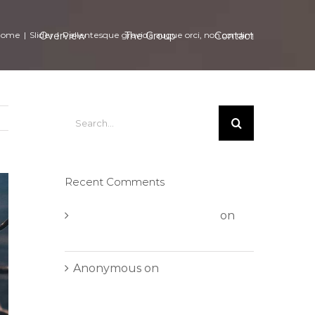
e
Home
|
Slider
Overview
|
Pellentesque gravida augue orci, non condim
The Group
Contact
Search
for:
Recent Comments
A WordPress Commenter
on
Hello world!
Anonymous
on
Aliquam
neque sem tincidunt a
hendrerit eros