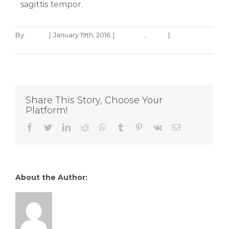
sagittis tempor.
By
admin
|
January 19th, 2016
|
Creative
,
News
|
0
Comments
Share This Story, Choose Your
Platform!
Facebook
Twitter
LinkedIn
Reddit
WhatsApp
Tumblr
Pinterest
Vk
Email
About the Author:
admin