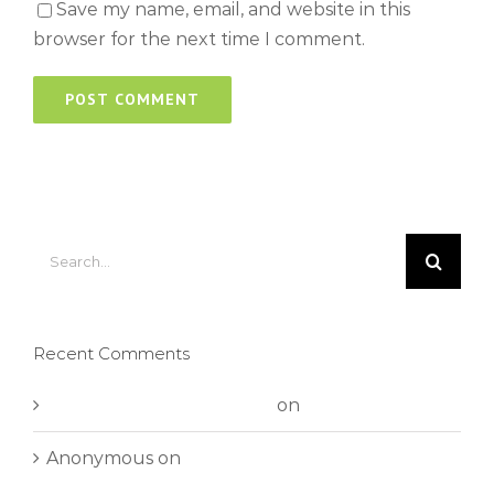
Save my name, email, and website in this
browser for the next time I comment.
Search
for:
Recent Comments
A WordPress Commenter
on
Hello world!
Anonymous
on
Aliquam neque sem tincidunt
a hendrerit eros