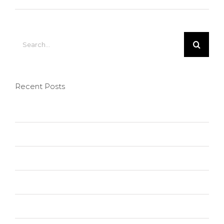
Search
for:
Recent Posts
Hello world!
Nullam neque sapien pharetra
Aliquam congue semper metus
Cras suscipit ante erat eleifend
Vivamus ut magna turpis