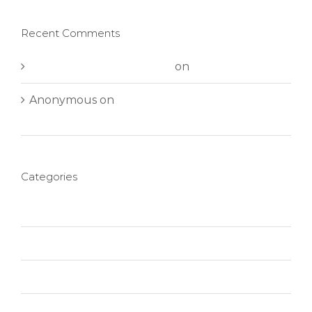
Recent Comments
A WordPress Commenter
on
Hello world!
Anonymous
on
Aliquam neque sem tincidunt
a hendrerit eros
Categories
Creative
Design
Featured
News