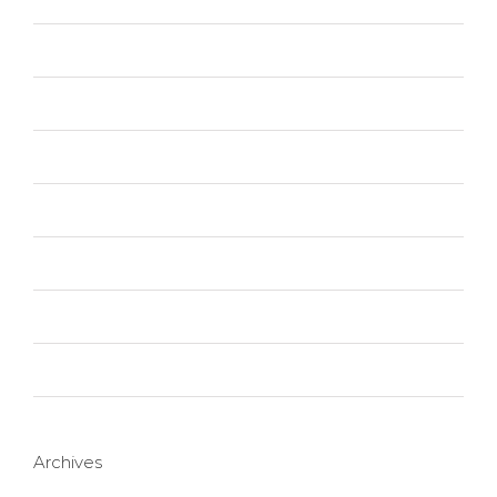
Photography
Slider
Technology
Trending
Uncategorized
Web Design
Wordpress
Archives